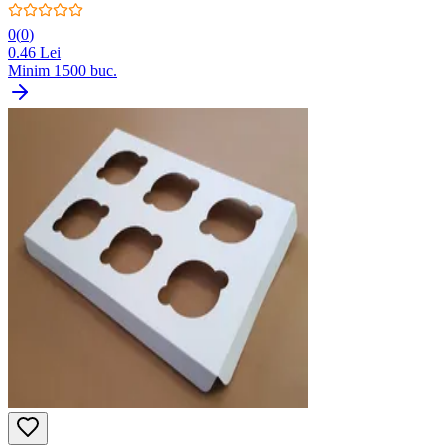
0
(
0
)
0.46
Lei
Minim
1500
buc.