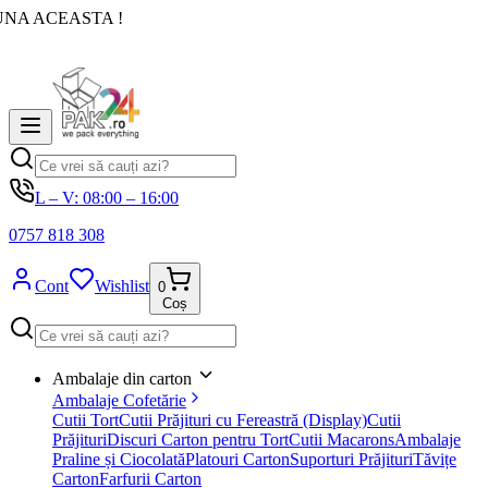
UNA ACEASTA !
L – V: 08:00 – 16:00
0757 818 308
Cont
Wishlist
0
Coș
Ambalaje din carton
Ambalaje Cofetărie
Cutii Tort
Cutii Prăjituri cu Fereastră (Display)
Cutii
Prăjituri
Discuri Carton pentru Tort
Cutii Macarons
Ambalaje
Praline și Ciocolată
Platouri Carton
Suporturi Prăjituri
Tăvițe
Carton
Farfurii Carton