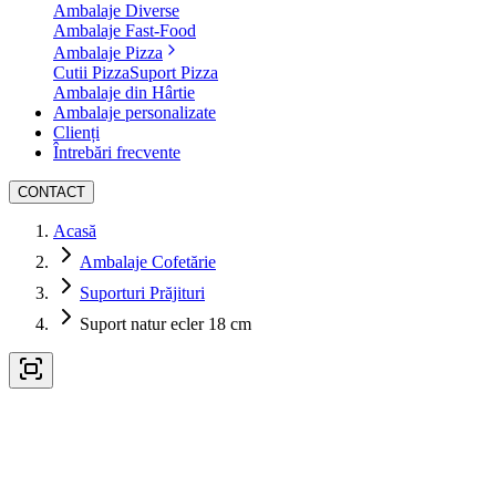
Ambalaje Diverse
Ambalaje Fast-Food
Ambalaje Pizza
Cutii Pizza
Suport Pizza
Ambalaje din Hârtie
Ambalaje personalizate
Clienți
Întrebări frecvente
CONTACT
Acasă
Ambalaje Cofetărie
Suporturi Prăjituri
Suport natur ecler 18 cm