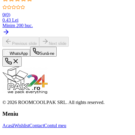
0
(
0
)
0.43
Lei
Minim
200
buc.
Previous slide
Next slide
WhatsApp
Sună-ne
©
2026
ROOMCOOLPAK SRL. All rights reserved.
Meniu
Acasă
Wishlist
Contact
Contul meu