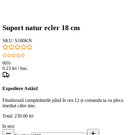
Suport natur ecler 18 cm
SKU:
S180KN
0
(
0
)
0.23
lei / buc.
Expediere Astăzi!
Finalizează cumpărăturile până în
ora 12
și comanda ta va pleca
imediat
către tine.
Total:
230.00
lei
în stoc