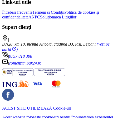
Link-uri utile
Întrebări frecvente
Termeni și Condiții
Politica de cookies și
confidențialitate
ANPC
Soluționarea Litigiilor
Suport clienți
|
DN28, km 10, incinta Avicola, clădirea B3, Iași, Lețcani
(Vezi pe
hartă
)
|
0757 818 308
|
comenzi@pak24.ro
ACEST SITE UTILIZEAZĂ
Cookie-uri
Acest website folosește cookie-uri pentru îmbunătățirea experienței