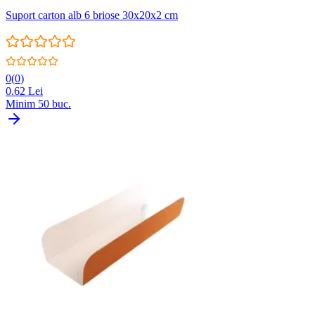
Suport carton alb 6 briose 30x20x2 cm
0
(
0
)
0.62
Lei
Minim
50
buc.