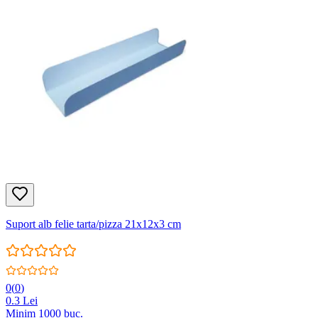
Suport alb felie tarta/pizza 21x12x3 cm
0
(
0
)
0.3
Lei
Minim
1000
buc.