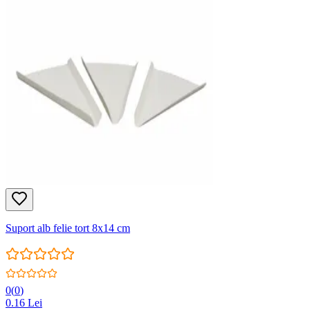
Suport alb felie tort 8x14 cm
0
(
0
)
0.16
Lei