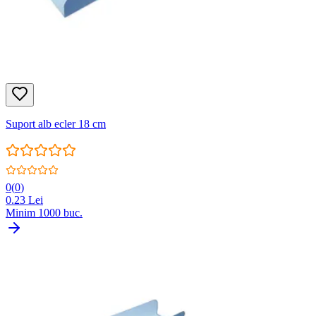
Suport alb ecler 18 cm
0
(
0
)
0.23
Lei
Minim
1000
buc.