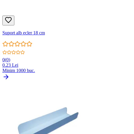
Suport alb ecler 18 cm
0
(
0
)
0.23
Lei
Minim
1000
buc.