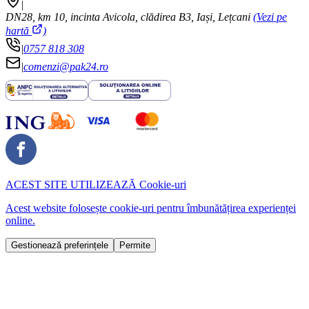
|
DN28, km 10, incinta Avicola, clădirea B3, Iași, Lețcani
(Vezi pe
hartă
)
|
0757 818 308
|
comenzi@pak24.ro
ACEST SITE UTILIZEAZĂ
Cookie-uri
Acest website folosește cookie-uri pentru îmbunătățirea experienței
online.
Gestionează preferințele
Permite