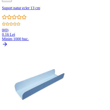
Suport natur ecler 13 cm
0
(
0
)
0.16
Lei
Minim
1000
buc.