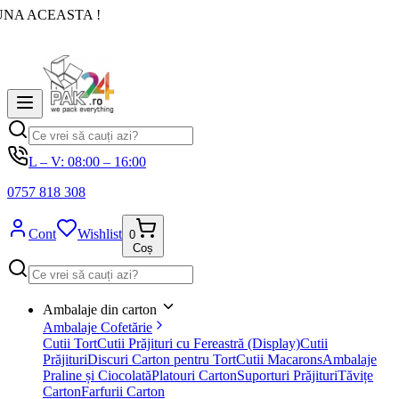
UNA ACEASTA !
L – V: 08:00 – 16:00
0757 818 308
Cont
Wishlist
0
Coș
Ambalaje din carton
Ambalaje Cofetărie
Cutii Tort
Cutii Prăjituri cu Fereastră (Display)
Cutii
Prăjituri
Discuri Carton pentru Tort
Cutii Macarons
Ambalaje
Praline și Ciocolată
Platouri Carton
Suporturi Prăjituri
Tăvițe
Carton
Farfurii Carton