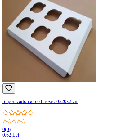
Suport carton alb 6 briose 30x20x2 cm
0
(
0
)
0.62
Lei