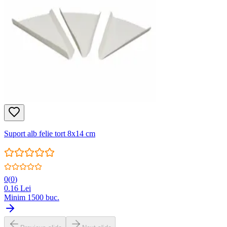
Suport alb felie tort 8x14 cm
0
(
0
)
0.16
Lei
Minim
1500
buc.