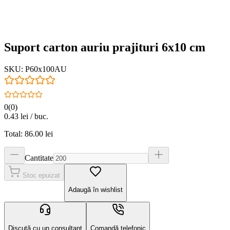
Suport carton auriu prajituri 6x10 cm
SKU:
P60x100AU
0
(
0
)
0.43
lei / buc.
Total:
86.00
lei
Cantitate
Stoc epuizat
Adaugă în wishlist
Discută cu un consultant
Comandă telefonic