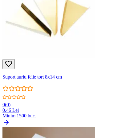
Suport auriu felie tort 8x14 cm
0
(
0
)
0.46
Lei
Minim
1500
buc.