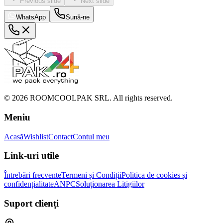
Previous slide
Next slide
WhatsApp
Sună-ne
©
2026
ROOMCOOLPAK SRL. All rights reserved.
Meniu
Acasă
Wishlist
Contact
Contul meu
Link-uri utile
Întrebări frecvente
Termeni și Condiții
Politica de cookies și
confidențialitate
ANPC
Soluționarea Litigiilor
Suport clienți