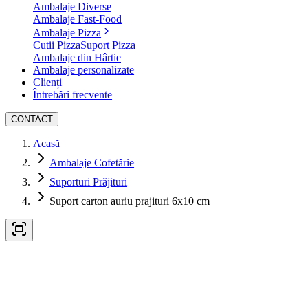
Ambalaje Diverse
Ambalaje Fast-Food
Ambalaje Pizza
Cutii Pizza
Suport Pizza
Ambalaje din Hârtie
Ambalaje personalizate
Clienți
Întrebări frecvente
CONTACT
Acasă
Ambalaje Cofetărie
Suporturi Prăjituri
Suport carton auriu prajituri 6x10 cm