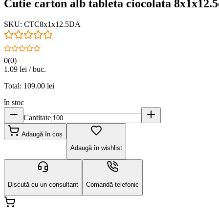
Cutie carton alb tableta ciocolata 8x1x12.
SKU:
CTC8x1x12.5DA
0
(
0
)
1.09
lei / buc.
Total:
109.00
lei
în stoc
Cantitate
Adaugă în coș
Adaugă în wishlist
Discută cu un consultant
Comandă telefonic