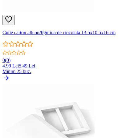
Cutie carton alb ou/figurina de ciocolata 13.5x10.5x16 cm
0
(
0
)
4.99
Lei
5.49
Lei
Minim
25
buc.