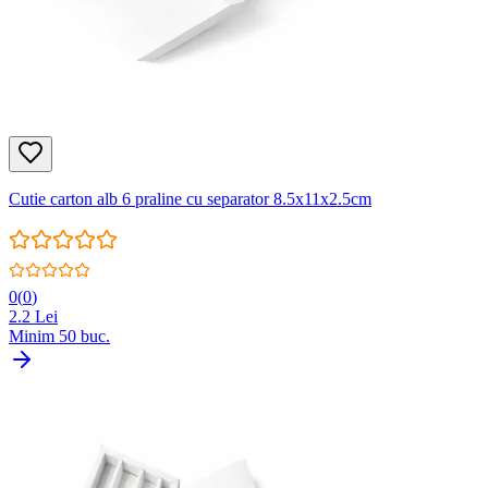
Cutie carton alb 6 praline cu separator 8.5x11x2.5cm
0
(
0
)
2.2
Lei
Minim
50
buc.