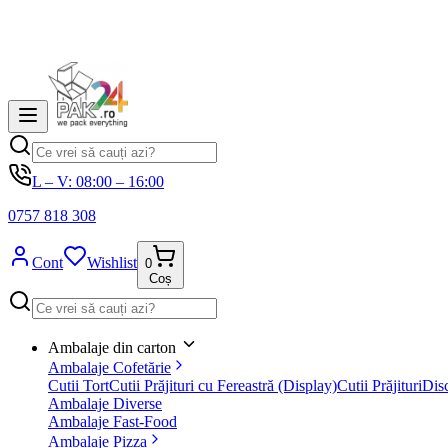
L – V: 08:00 – 16:00
0757 818 308
Cont
Wishlist
0
Coș
Ambalaje din carton
Ambalaje Cofetărie
Cutii Tort
Cutii Prăjituri cu Fereastră (Display)
Cutii Prăjituri
Disc
Ambalaje Diverse
Ambalaje Fast-Food
Ambalaje Pizza