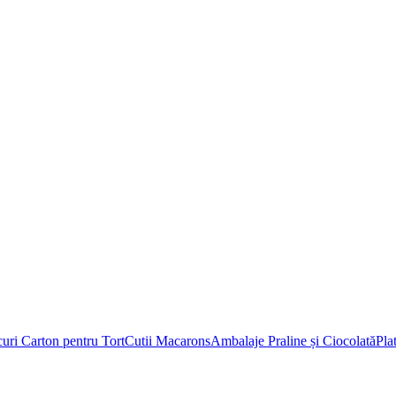
uri Carton pentru Tort
Cutii Macarons
Ambalaje Praline și Ciocolată
Pla