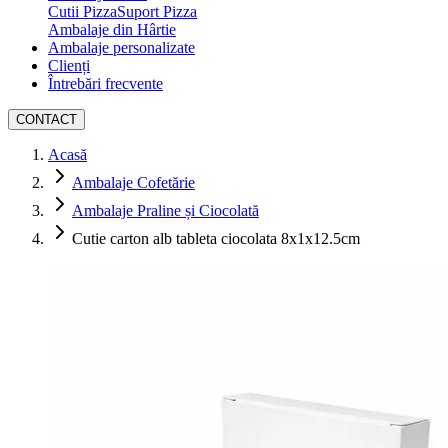
Cutii Pizza
Suport Pizza
Ambalaje din Hârtie
Ambalaje personalizate
Clienți
Întrebări frecvente
CONTACT
Acasă
Ambalaje Cofetărie
Ambalaje Praline și Ciocolată
Cutie carton alb tableta ciocolata 8x1x12.5cm