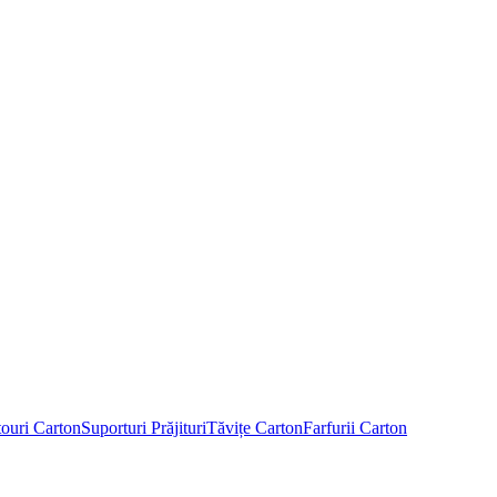
touri Carton
Suporturi Prăjituri
Tăvițe Carton
Farfurii Carton