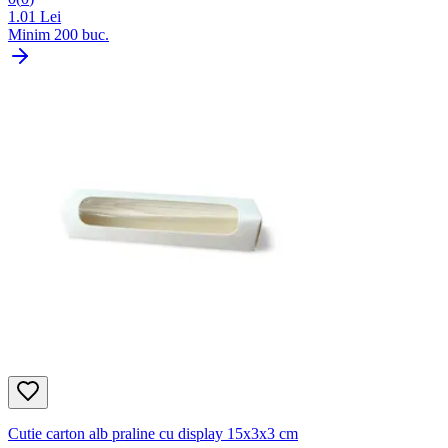
1.01
Lei
Minim
200
buc.
Cutie carton alb praline cu display 15x3x3 cm