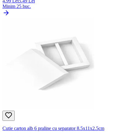
4.99
Lei
5.49
Lei
Minim
25
buc.
Cutie carton alb 6 praline cu separator 8.5x11x2.5cm