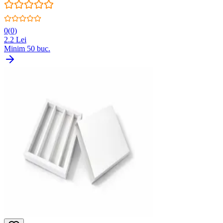
0
(
0
)
2.2
Lei
Minim
50
buc.