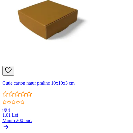
Cutie carton natur praline 10x10x3 cm
0
(
0
)
1.01
Lei
Minim
200
buc.