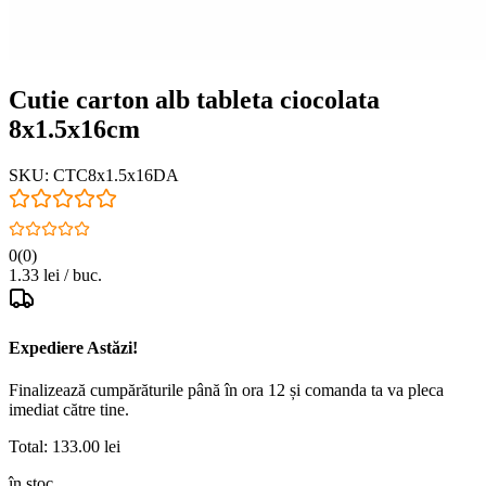
Cutie carton alb tableta ciocolata
8x1.5x16cm
SKU:
CTC8x1.5x16DA
0
(
0
)
1.33
lei / buc.
Expediere Astăzi!
Finalizează cumpărăturile până în
ora 12
și comanda ta va pleca
imediat
către tine.
Total:
133.00
lei
în stoc