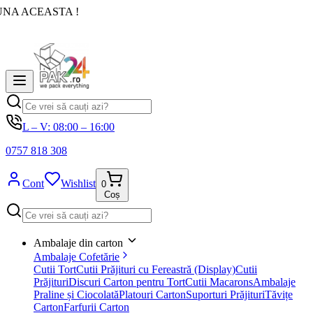
UNA ACEASTA !
L – V: 08:00 – 16:00
0757 818 308
Cont
Wishlist
0
Coș
Ambalaje din carton
Ambalaje Cofetărie
Cutii Tort
Cutii Prăjituri cu Fereastră (Display)
Cutii
Prăjituri
Discuri Carton pentru Tort
Cutii Macarons
Ambalaje
Praline și Ciocolată
Platouri Carton
Suporturi Prăjituri
Tăvițe
Carton
Farfurii Carton