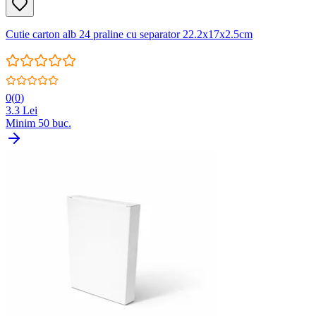
Cutie carton alb 24 praline cu separator 22.2x17x2.5cm
0
(
0
)
3.3
Lei
Minim
50
buc.