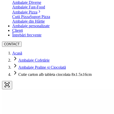
Ambalaje Diverse
Ambalaje Fast-Food
Ambalaje Pizza
Cutii Pizza
Suport Pizza
Ambalaje din Hârtie
Ambalaje personalizate
Clienți
Întrebări frecvente
CONTACT
Acasă
Ambalaje Cofetărie
Ambalaje Praline și Ciocolată
Cutie carton alb tableta ciocolata 8x1.5x16cm