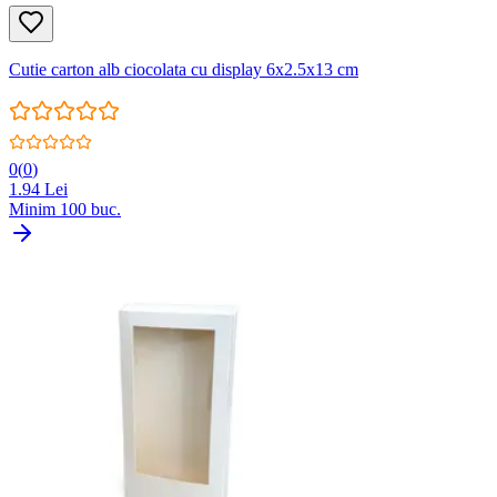
Cutie carton alb ciocolata cu display 6x2.5x13 cm
0
(
0
)
1.94
Lei
Minim
100
buc.