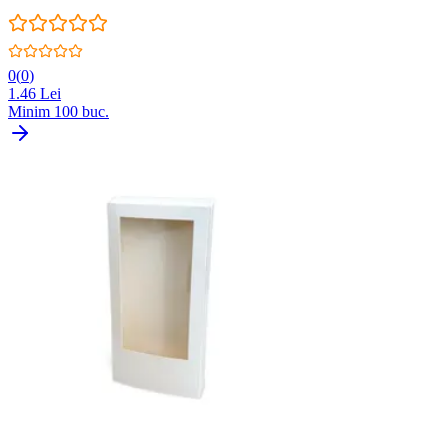
0
(
0
)
1.46
Lei
Minim
100
buc.