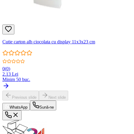
Cutie carton alb ciocolata cu display 11x3x23 cm
0
(
0
)
2.13
Lei
Minim
50
buc.
Previous slide
Next slide
WhatsApp
Sună-ne