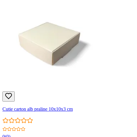
Cutie carton alb praline 10x10x3 cm
0
(
0
)