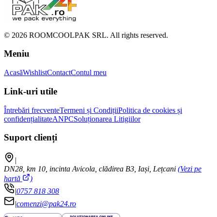
©
2026
ROOMCOOLPAK SRL. All rights reserved.
Meniu
Acasă
Wishlist
Contact
Contul meu
Link-uri utile
Întrebări frecvente
Termeni și Condiții
Politica de cookies și
confidențialitate
ANPC
Soluționarea Litigiilor
Suport clienți
|
DN28, km 10, incinta Avicola, clădirea B3, Iași, Lețcani
(Vezi pe
hartă
)
|
0757 818 308
|
comenzi@pak24.ro