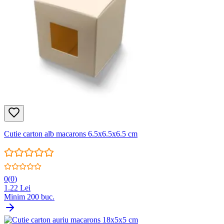
Cutie carton alb macarons 6.5x6.5x6.5 cm
0
(
0
)
1.22
Lei
Minim
200
buc.