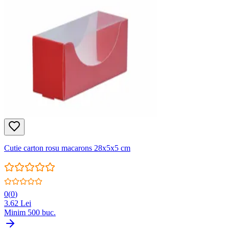
Cutie carton rosu macarons 28x5x5 cm
0
(
0
)
3.62
Lei
Minim
500
buc.