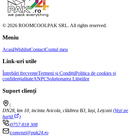
©
2026
ROOMCOOLPAK SRL. All rights reserved.
Meniu
Acasă
Wishlist
Contact
Contul meu
Link-uri utile
Întrebări frecvente
Termeni și Condiții
Politica de cookies și
confidențialitate
ANPC
Soluționarea Litigiilor
Suport clienți
|
DN28, km 10, incinta Avicola, clădirea B3, Iași, Lețcani
(Vezi pe
hartă
)
|
0757 818 308
|
comenzi@pak24.ro