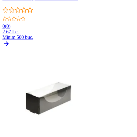
0
(
0
)
2.67
Lei
Minim
500
buc.