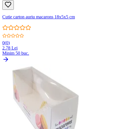
Cutie carton auriu macarons 18x5x5 cm
0
(
0
)
2.78
Lei
Minim
50
buc.