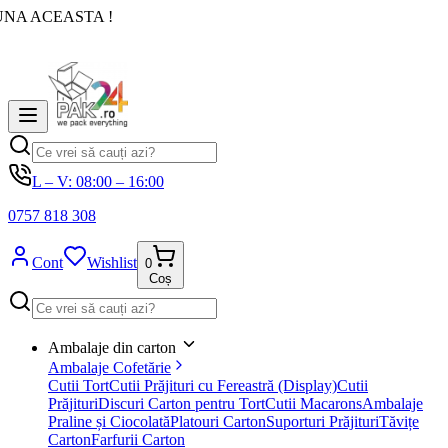
UNA ACEASTA !
L – V: 08:00 – 16:00
0757 818 308
Cont
Wishlist
0
Coș
Ambalaje din carton
Ambalaje Cofetărie
Cutii Tort
Cutii Prăjituri cu Fereastră (Display)
Cutii
Prăjituri
Discuri Carton pentru Tort
Cutii Macarons
Ambalaje
Praline și Ciocolată
Platouri Carton
Suporturi Prăjituri
Tăvițe
Carton
Farfurii Carton