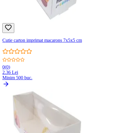
Cutie carton imprimat macarons 7x5x5 cm
0
(
0
)
2.36
Lei
Minim
500
buc.