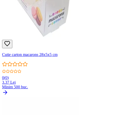
Cutie carton macarons 28x5x5 cm
0
(
0
)
3.37
Lei
Minim
500
buc.