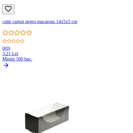
cutie carton negru macarons 14x5x5 cm
0
(
0
)
3.21
Lei
Minim
500
buc.