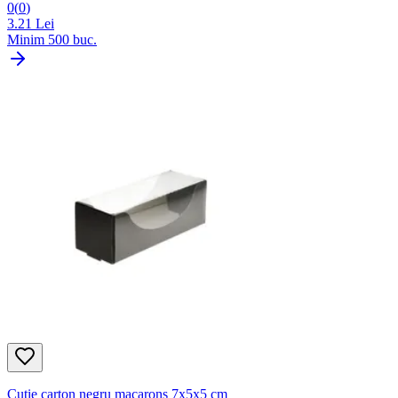
0
(
0
)
3.21
Lei
Minim
500
buc.
Cutie carton negru macarons 7x5x5 cm