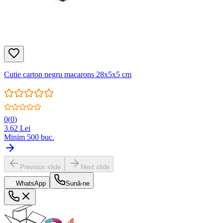
Cutie carton negru macarons 28x5x5 cm
0
(
0
)
3.62
Lei
Minim
500
buc.
Previous slide
Next slide
WhatsApp
Sună-ne