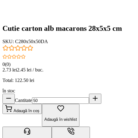
Cutie carton alb macarons 28x5x5 cm
SKU:
C280x50x50DA
0
(
0
)
2.73
lei
2.45
lei / buc.
Total:
122.50
lei
în stoc
Cantitate
Adaugă în coș
Adaugă în wishlist