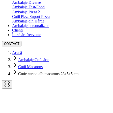
Ambalaje Diverse
Ambalaje Fast-Food
Ambalaje Pizza
Cutii Pizza
Suport Pizza
Ambalaje din Hârtie
Ambalaje personalizate
Clienți
Întrebări frecvente
CONTACT
Acasă
Ambalaje Cofetărie
Cutii Macarons
Cutie carton alb macarons 28x5x5 cm