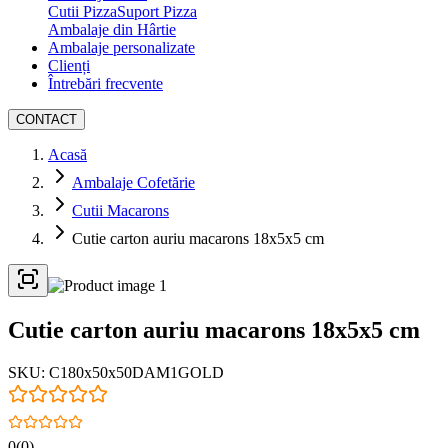
Cutii Pizza
Suport Pizza
Ambalaje din Hârtie
Ambalaje personalizate
Clienți
Întrebări frecvente
CONTACT
Acasă
Ambalaje Cofetărie
Cutii Macarons
Cutie carton auriu macarons 18x5x5 cm
Cutie carton auriu macarons 18x5x5 cm
SKU:
C180x50x50DAM1GOLD
0
(
0
)