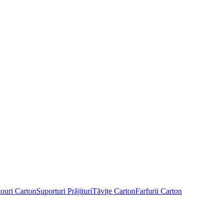
touri Carton
Suporturi Prăjituri
Tăvițe Carton
Farfurii Carton