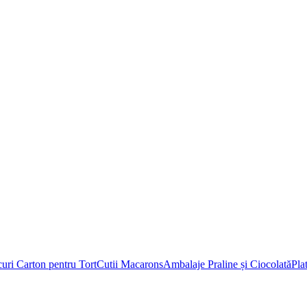
uri Carton pentru Tort
Cutii Macarons
Ambalaje Praline și Ciocolată
Pla