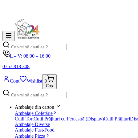
L – V: 08:00 – 16:00
0757 818 308
Cont
Wishlist
0
Coș
Ambalaje din carton
Ambalaje Cofetărie
Cutii Tort
Cutii Prăjituri cu Fereastră (Display)
Cutii Prăjituri
Disc
Ambalaje Diverse
Ambalaje Fast-Food
Ambalaje Pizza