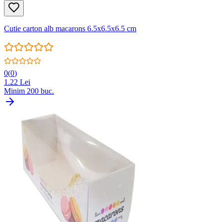
Cutie carton alb macarons 6.5x6.5x6.5 cm
0
(
0
)
1.22
Lei
Minim
200
buc.