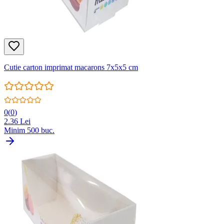
Cutie carton imprimat macarons 7x5x5 cm
0
(
0
)
2.36
Lei
Minim
500
buc.