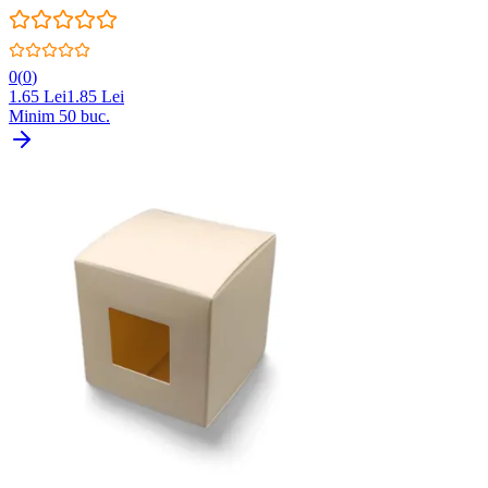
0
(
0
)
1.65
Lei
1.85
Lei
Minim
50
buc.