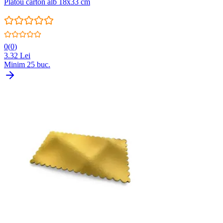
Platou carton alb 18x33 cm
0
(
0
)
3.32
Lei
Minim
25
buc.