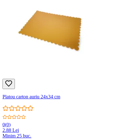
Platou carton auriu 24x34 cm
0
(
0
)
2.88
Lei
Minim
25
buc.