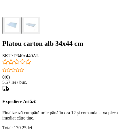
Platou carton alb 34x44 cm
SKU:
P340x440AL
0
(
0
)
5.57
lei / buc.
Expediere Astăzi!
Finalizează cumpărăturile până în
ora 12
și comanda ta va pleca
imediat
către tine.
Total:
139.25
lei