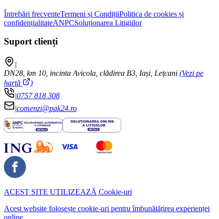
Întrebări frecvente
Termeni și Condiții
Politica de cookies și
confidențialitate
ANPC
Soluționarea Litigiilor
Suport clienți
|
DN28, km 10, incinta Avicola, clădirea B3, Iași, Lețcani
(Vezi pe
hartă
)
|
0757 818 308
|
comenzi@pak24.ro
ACEST SITE UTILIZEAZĂ
Cookie-uri
Acest website folosește cookie-uri pentru îmbunătățirea experienței
online.