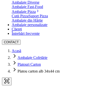
Ambalaje Diverse
Ambalaje Fast-Food
Ambalaje Pizza
Cutii Pizza
Suport Pizza
Ambalaje din Hârtie
Ambalaje personalizate
Clienți
Întrebări frecvente
CONTACT
Acasă
Ambalaje Cofetărie
Platouri Carton
Platou carton alb 34x44 cm