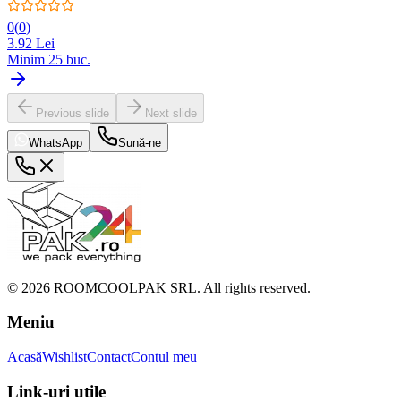
0
(
0
)
3.92
Lei
Minim
25
buc.
Previous slide
Next slide
WhatsApp
Sună-ne
©
2026
ROOMCOOLPAK SRL. All rights reserved.
Meniu
Acasă
Wishlist
Contact
Contul meu
Link-uri utile