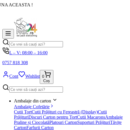
UNA ACEASTA !
L – V: 08:00 – 16:00
0757 818 308
Cont
Wishlist
0
Coș
Ambalaje din carton
Ambalaje Cofetărie
Cutii Tort
Cutii Prăjituri cu Fereastră (Display)
Cutii
Prăjituri
Discuri Carton pentru Tort
Cutii Macarons
Ambalaje
Praline și Ciocolată
Platouri Carton
Suporturi Prăjituri
Tăvițe
Carton
Farfurii Carton