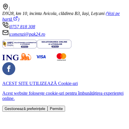
|
DN28, km 10, incinta Avicola, clădirea B3, Iași, Lețcani
(Vezi pe
hartă
)
|
0757 818 308
|
comenzi@pak24.ro
ACEST SITE UTILIZEAZĂ
Cookie-uri
Acest website folosește cookie-uri pentru îmbunătățirea experienței
online.
Gestionează preferințele
Permite