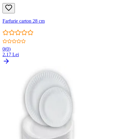
Farfurie carton 28 cm
0
(
0
)
2.17
Lei