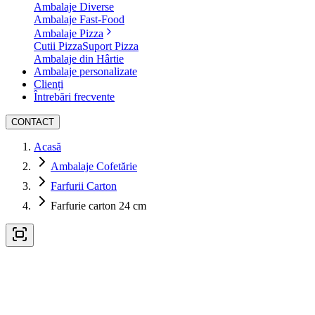
Ambalaje Diverse
Ambalaje Fast-Food
Ambalaje Pizza
Cutii Pizza
Suport Pizza
Ambalaje din Hârtie
Ambalaje personalizate
Clienți
Întrebări frecvente
CONTACT
Acasă
Ambalaje Cofetărie
Farfurii Carton
Farfurie carton 24 cm