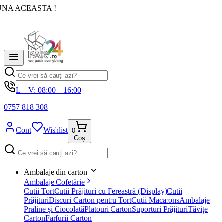
UNA ACEASTA !
L – V: 08:00 – 16:00
0757 818 308
Cont
Wishlist
0
Coș
Ambalaje din carton
Ambalaje Cofetărie
Cutii Tort
Cutii Prăjituri cu Fereastră (Display)
Cutii
Prăjituri
Discuri Carton pentru Tort
Cutii Macarons
Ambalaje
Praline și Ciocolată
Platouri Carton
Suporturi Prăjituri
Tăvițe
Carton
Farfurii Carton