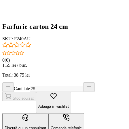
Farfurie carton 24 cm
SKU:
F240AU
0
(
0
)
1.55
lei / buc.
Total:
38.75
lei
Cantitate
Stoc epuizat
Adaugă în wishlist
Discută cu un consultant
Comandă telefonic