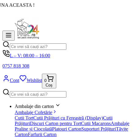
UNA ACEASTA !
L – V: 08:00 – 16:00
0757 818 308
Cont
Wishlist
0
Coș
Ambalaje din carton
Ambalaje Cofetărie
Cutii Tort
Cutii Prăjituri cu Fereastră (Display)
Cutii
Prăjituri
Discuri Carton pentru Tort
Cutii Macarons
Ambalaje
Praline și Ciocolată
Platouri Carton
Suporturi Prăjituri
Tăvițe
Carton
Farfurii Carton