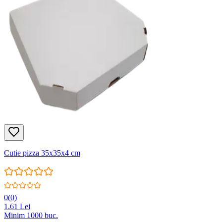
Cutie pizza 35x35x4 cm
0
(
0
)
1.61
Lei
Minim
1000
buc.