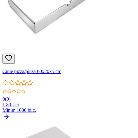
Cutie pizza/pinsa 60x20x5 cm
0
(
0
)
1.89
Lei
Minim
1000
buc.