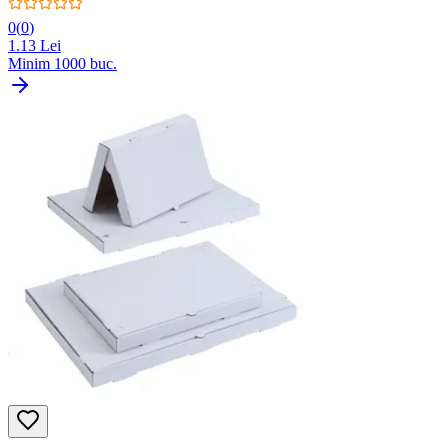
0
(
0
)
1.13
Lei
Minim
1000
buc.