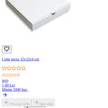
Cutie pizza 32x32x4 cm
0
(
0
)
1.49
Lei
Minim
1000
buc.
Previous slide
Next slide