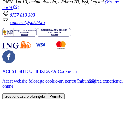
DN28, km 10, incinta Avicola, clădirea B3, Iași, Lețcani
(Vezi pe
hartă
)
|
0757 818 308
|
comenzi@pak24.ro
ACEST SITE UTILIZEAZĂ
Cookie-uri
Acest website folosește cookie-uri pentru îmbunătățirea experienței
online.
Gestionează preferințele
Permite