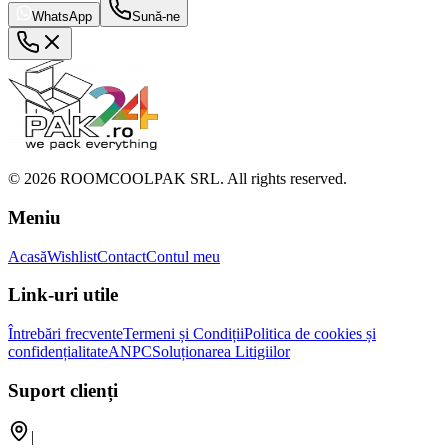
WhatsApp
Sună-ne
©
2026
ROOMCOOLPAK SRL. All rights reserved.
Meniu
Acasă
Wishlist
Contact
Contul meu
Link-uri utile
Întrebări frecvente
Termeni și Condiții
Politica de cookies și
confidențialitate
ANPC
Soluționarea Litigiilor
Suport clienți
|