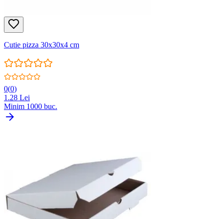
Cutie pizza 30x30x4 cm
0
(
0
)
1.28
Lei
Minim
1000
buc.