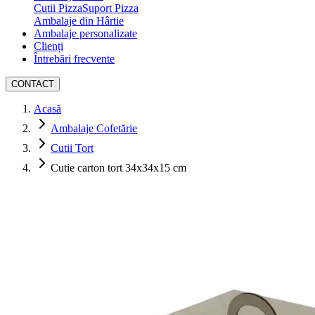
Cutii Pizza
Suport Pizza
Ambalaje din Hârtie
Ambalaje personalizate
Clienți
Întrebări frecvente
CONTACT
Acasă
Ambalaje Cofetărie
Cutii Tort
Cutie carton tort 34x34x15 cm