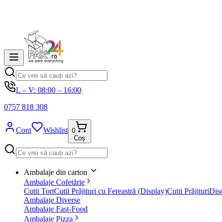
L – V: 08:00 – 16:00
0757 818 308
Cont
Wishlist
0
Coș
Ambalaje din carton
Ambalaje Cofetărie
Cutii Tort
Cutii Prăjituri cu Fereastră (Display)
Cutii Prăjituri
Disc
Ambalaje Diverse
Ambalaje Fast-Food
Ambalaje Pizza