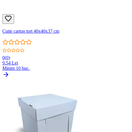
Cutie carton tort 40x40x37 cm
0
(
0
)
9.54
Lei
Minim
10
buc.