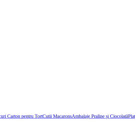
uri Carton pentru Tort
Cutii Macarons
Ambalaje Praline și Ciocolată
Pla