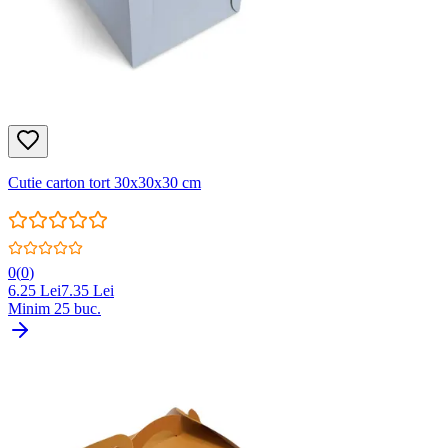
Cutie carton tort 30x30x30 cm
0
(
0
)
6.25
Lei
7.35
Lei
Minim
25
buc.