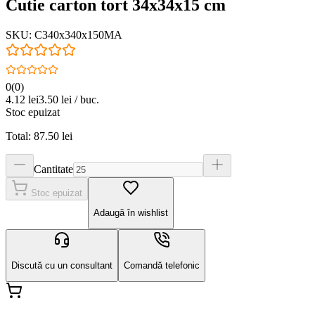
Cutie carton tort 34x34x15 cm
SKU:
C340x340x150MA
0
(
0
)
4.12
lei
3.50
lei / buc.
Stoc epuizat
Total:
87.50
lei
Cantitate
Stoc epuizat
Adaugă în wishlist
Discută cu un consultant
Comandă telefonic