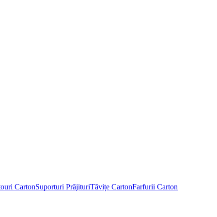
touri Carton
Suporturi Prăjituri
Tăvițe Carton
Farfurii Carton