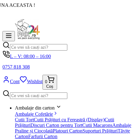
UNA ACEASTA !
L – V: 08:00 – 16:00
0757 818 308
Cont
Wishlist
0
Coș
Ambalaje din carton
Ambalaje Cofetărie
Cutii Tort
Cutii Prăjituri cu Fereastră (Display)
Cutii
Prăjituri
Discuri Carton pentru Tort
Cutii Macarons
Ambalaje
Praline și Ciocolată
Platouri Carton
Suporturi Prăjituri
Tăvițe
Carton
Farfurii Carton