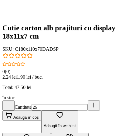
Cutie carton alb prajituri cu display
18x11x7 cm
SKU:
C180x110x70DADSP
0
(
0
)
2.24
lei
1.90
lei / buc.
Total:
47.50
lei
în stoc
Cantitate
Adaugă în coș
Adaugă în wishlist