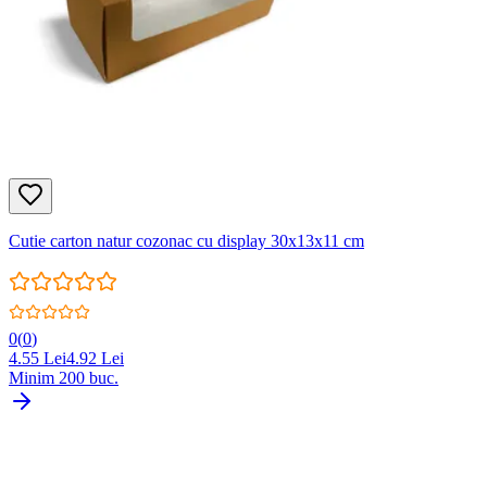
Cutie carton natur cozonac cu display 30x13x11 cm
0
(
0
)
4.55
Lei
4.92
Lei
Minim
200
buc.