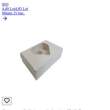
0
(
0
)
4.49
Lei
4.85
Lei
Minim
25
buc.