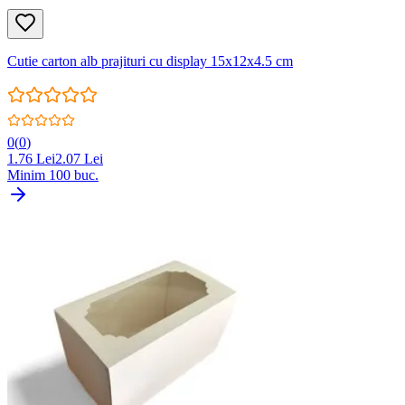
Cutie carton alb prajituri cu display 15x12x4.5 cm
0
(
0
)
1.76
Lei
2.07
Lei
Minim
100
buc.