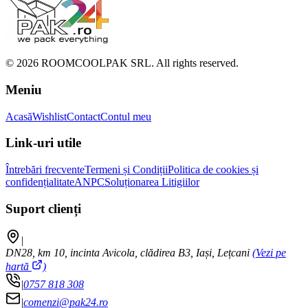
©
2026
ROOMCOOLPAK SRL. All rights reserved.
Meniu
Acasă
Wishlist
Contact
Contul meu
Link-uri utile
Întrebări frecvente
Termeni și Condiții
Politica de cookies și
confidențialitate
ANPC
Soluționarea Litigiilor
Suport clienți
|
DN28, km 10, incinta Avicola, clădirea B3, Iași, Lețcani
(Vezi pe
hartă
)
|
0757 818 308
|
comenzi@pak24.ro