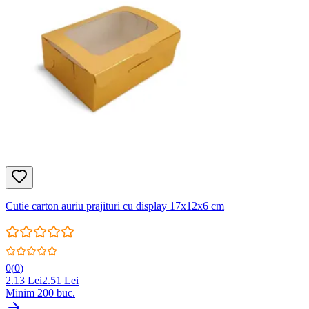
Cutie carton auriu prajituri cu display 17x12x6 cm
0
(
0
)
2.13
Lei
2.51
Lei
Minim
200
buc.