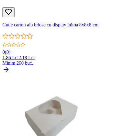
Cutie carton alb briose cu display inima 8x8x8 cm
0
(
0
)
1.86
Lei
2.18
Lei
Minim
200
buc.