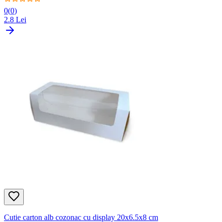
0
(
0
)
2.8
Lei
Cutie carton alb cozonac cu display 20x6.5x8 cm