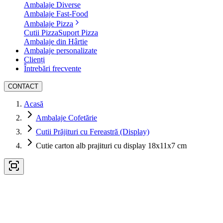
Ambalaje Diverse
Ambalaje Fast-Food
Ambalaje Pizza
Cutii Pizza
Suport Pizza
Ambalaje din Hârtie
Ambalaje personalizate
Clienți
Întrebări frecvente
CONTACT
Acasă
Ambalaje Cofetărie
Cutii Prăjituri cu Fereastră (Display)
Cutie carton alb prajituri cu display 18x11x7 cm