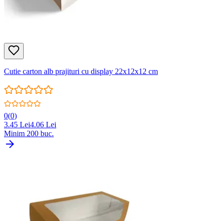
Cutie carton alb prajituri cu display 22x12x12 cm
0
(
0
)
3.45
Lei
4.06
Lei
Minim
200
buc.