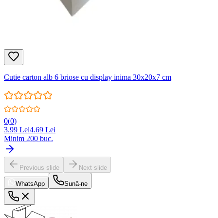
Cutie carton alb 6 briose cu display inima 30x20x7 cm
0
(
0
)
3.99
Lei
4.69
Lei
Minim
200
buc.
Previous slide
Next slide
WhatsApp
Sună-ne