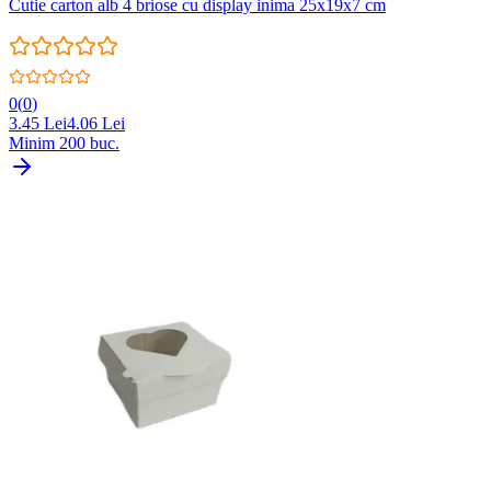
Cutie carton alb 4 briose cu display inima 25x19x7 cm
0
(
0
)
3.45
Lei
4.06
Lei
Minim
200
buc.