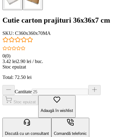
Cutie carton prajituri 36x36x7 cm
SKU:
C360x360x70MA
0
(
0
)
3.42
lei
2.90
lei / buc.
Stoc epuizat
Total:
72.50
lei
Cantitate
Stoc epuizat
Adaugă în wishlist
Discută cu un consultant
Comandă telefonic