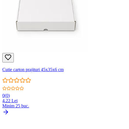
Cutie carton prajituri 45x35x6 cm
0
(
0
)
4.22
Lei
Minim
25
buc.