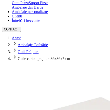
Cutii Pizza
Suport Pizza
Ambalaje din Hârtie
Ambalaje personalizate
Clienți
Întrebări frecvente
CONTACT
Acasă
Ambalaje Cofetărie
Cutii Prăjituri
Cutie carton prajituri 36x36x7 cm