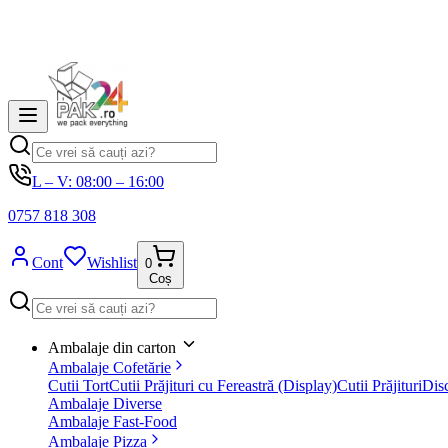
L – V: 08:00 – 16:00
0757 818 308
Cont
Wishlist
0
Coș
Ambalaje din carton
Ambalaje Cofetărie
Cutii Tort
Cutii Prăjituri cu Fereastră (Display)
Cutii Prăjituri
Disc
Ambalaje Diverse
Ambalaje Fast-Food
Ambalaje Pizza