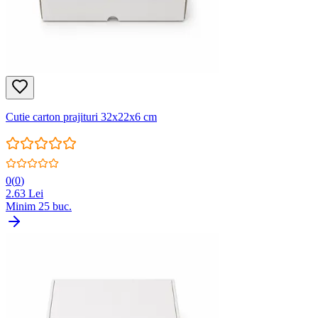
Cutie carton prajituri 32x22x6 cm
0
(
0
)
2.63
Lei
Minim
25
buc.