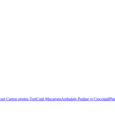
uri Carton pentru Tort
Cutii Macarons
Ambalaje Praline și Ciocolată
Pla