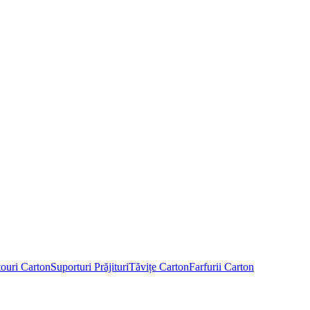
touri Carton
Suporturi Prăjituri
Tăvițe Carton
Farfurii Carton