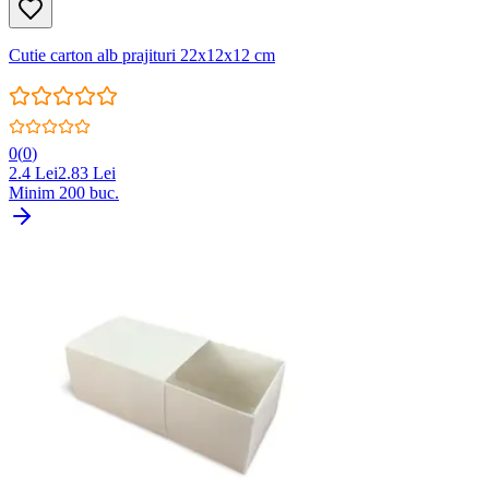
Cutie carton alb prajituri 22x12x12 cm
0
(
0
)
2.4
Lei
2.83
Lei
Minim
200
buc.