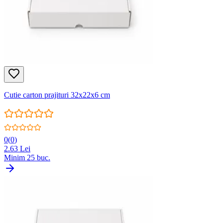
Cutie carton prajituri 32x22x6 cm
0
(
0
)
2.63
Lei
Minim
25
buc.