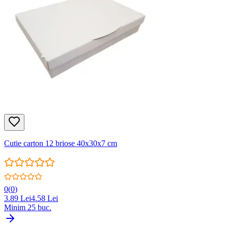
Cutie carton 12 briose 40x30x7 cm
0
(
0
)
3.89
Lei
4.58
Lei
Minim
25
buc.