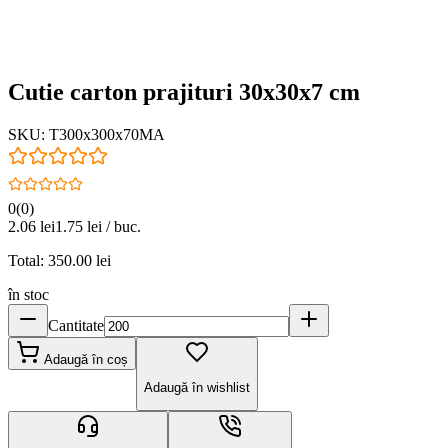
Cutie carton prajituri 30x30x7 cm
SKU:
T300x300x70MA
0
(
0
)
2.06
lei
1.75
lei / buc.
Total:
350.00
lei
în stoc
Cantitate
Adaugă în coș
Adaugă în wishlist