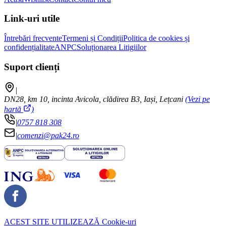
Link-uri utile
Întrebări frecvente
Termeni și Condiții
Politica de cookies și
confidențialitate
ANPC
Soluționarea Litigiilor
Suport clienți
|
DN28, km 10, incinta Avicola, clădirea B3, Iași, Lețcani
(Vezi pe
hartă
)
|
0757 818 308
|
comenzi@pak24.ro
ACEST SITE UTILIZEAZĂ
Cookie-uri