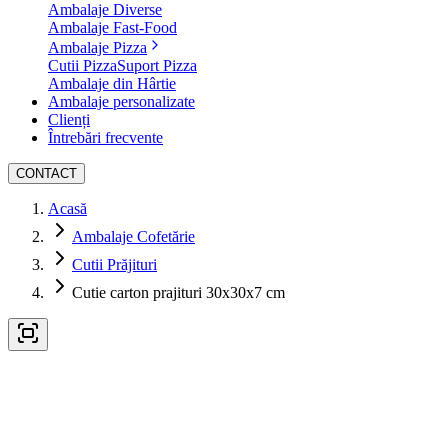
Ambalaje Diverse
Ambalaje Fast-Food
Ambalaje Pizza
Cutii Pizza
Suport Pizza
Ambalaje din Hârtie
Ambalaje personalizate
Clienți
Întrebări frecvente
CONTACT
Acasă
Ambalaje Cofetărie
Cutii Prăjituri
Cutie carton prajituri 30x30x7 cm