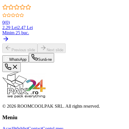
0
(
0
)
2.29
Lei
2.47
Lei
Minim
25
buc.
Previous slide
Next slide
WhatsApp
Sună-ne
©
2026
ROOMCOOLPAK SRL. All rights reserved.
Meniu
Acasă
Wishlist
Contact
Contul meu