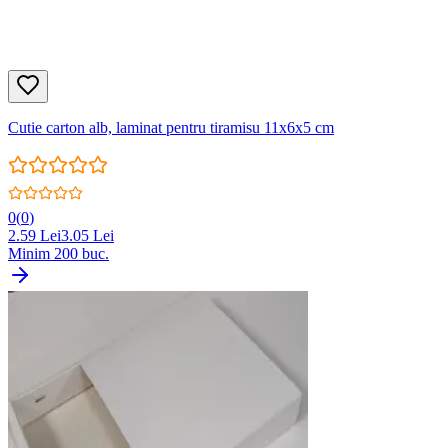
Cutie carton alb, laminat pentru tiramisu 11x6x5 cm
0
(
0
)
2.59
Lei
3.05
Lei
Minim
200
buc.