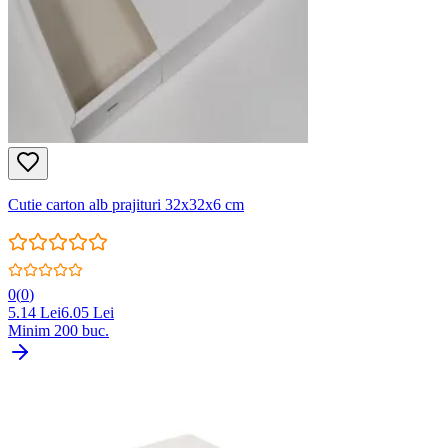
Cutie carton alb prajituri 32x32x6 cm
0
(
0
)
5.14
Lei
6.05
Lei
Minim
200
buc.