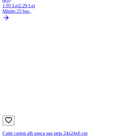
0
(
0
)
1.95
Lei
2.29
Lei
Minim
25
buc.
Cutie carton alb pasca sau tarta 24x24x6 cm