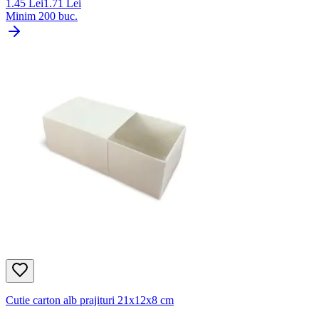
1.45
Lei
1.71
Lei
Minim
200
buc.
Cutie carton alb prajituri 21x12x8 cm