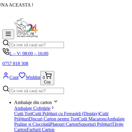
UNA ACEASTA !
L – V: 08:00 – 16:00
0757 818 308
Cont
Wishlist
0
Coș
Ambalaje din carton
Ambalaje Cofetărie
Cutii Tort
Cutii Prăjituri cu Fereastră (Display)
Cutii
Prăjituri
Discuri Carton pentru Tort
Cutii Macarons
Ambalaje
Praline și Ciocolată
Platouri Carton
Suporturi Prăjituri
Tăvițe
Carton
Farfurii Carton