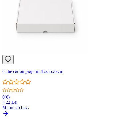
Cutie carton prajituri 45x35x6 cm
0
(
0
)
4.22
Lei
Minim
25
buc.