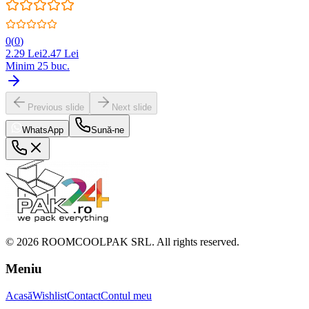
0
(
0
)
2.29
Lei
2.47
Lei
Minim
25
buc.
Previous slide
Next slide
WhatsApp
Sună-ne
©
2026
ROOMCOOLPAK SRL. All rights reserved.
Meniu
Acasă
Wishlist
Contact
Contul meu