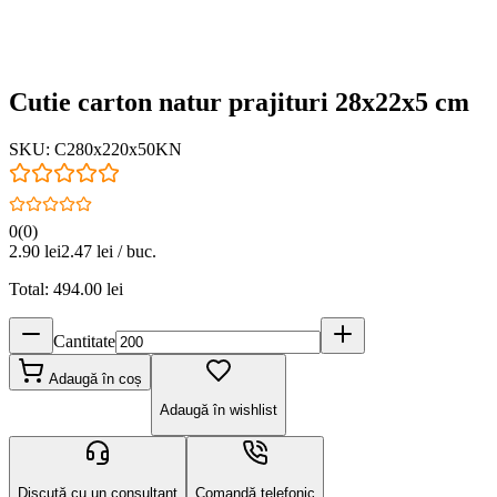
Cutie carton natur prajituri 28x22x5 cm
SKU:
C280x220x50KN
0
(
0
)
2.90
lei
2.47
lei / buc.
Total:
494.00
lei
Cantitate
Adaugă în coș
Adaugă în wishlist
Discută cu un consultant
Comandă telefonic