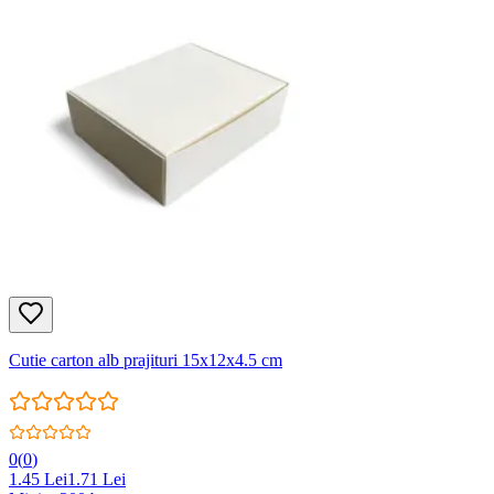
Cutie carton alb prajituri 15x12x4.5 cm
0
(
0
)
1.45
Lei
1.71
Lei