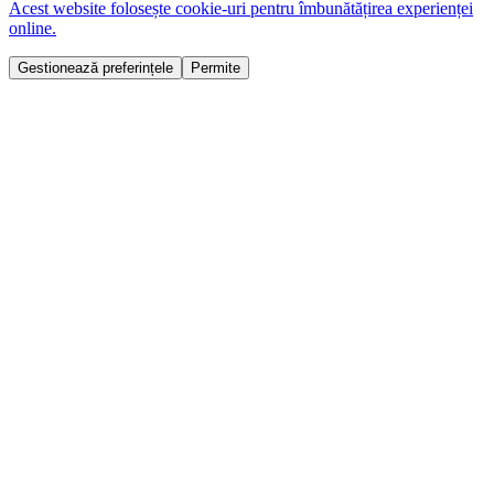
Acest website folosește cookie-uri pentru îmbunătățirea experienței
online.
Gestionează preferințele
Permite