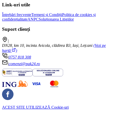
Link-uri utile
Întrebări frecvente
Termeni și Condiții
Politica de cookies și
confidențialitate
ANPC
Soluționarea Litigiilor
Suport clienți
|
DN28, km 10, incinta Avicola, clădirea B3, Iași, Lețcani
(Vezi pe
hartă
)
|
0757 818 308
|
comenzi@pak24.ro
ACEST SITE UTILIZEAZĂ
Cookie-uri