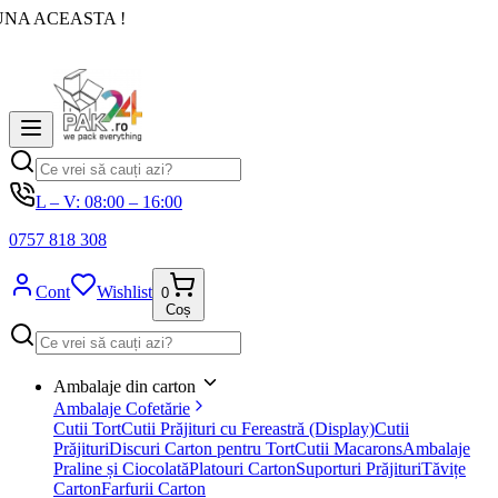
UNA ACEASTA !
L – V: 08:00 – 16:00
0757 818 308
Cont
Wishlist
0
Coș
Ambalaje din carton
Ambalaje Cofetărie
Cutii Tort
Cutii Prăjituri cu Fereastră (Display)
Cutii
Prăjituri
Discuri Carton pentru Tort
Cutii Macarons
Ambalaje
Praline și Ciocolată
Platouri Carton
Suporturi Prăjituri
Tăvițe
Carton
Farfurii Carton