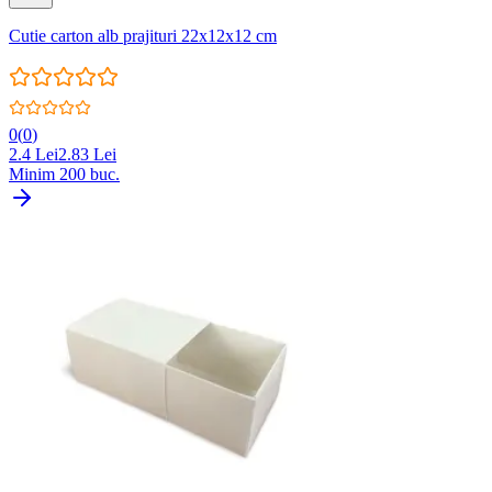
Cutie carton alb prajituri 22x12x12 cm
0
(
0
)
2.4
Lei
2.83
Lei
Minim
200
buc.