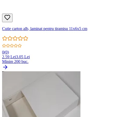
Cutie carton alb, laminat pentru tiramisu 11x6x5 cm
0
(
0
)
2.59
Lei
3.05
Lei
Minim
200
buc.