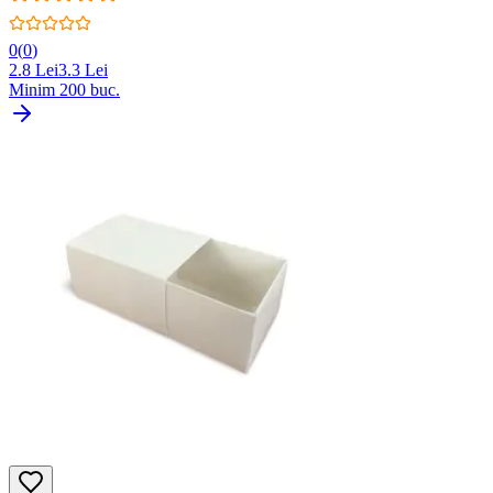
0
(
0
)
2.8
Lei
3.3
Lei
Minim
200
buc.