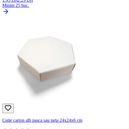
1.95
Lei
2.29
Lei
Minim
25
buc.
Cutie carton alb pasca sau tarta 24x24x6 cm