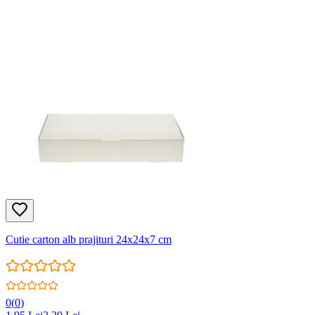
Cutie carton alb prajituri 24x24x7 cm
0
(
0
)