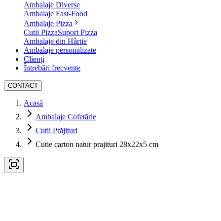
Ambalaje Diverse
Ambalaje Fast-Food
Ambalaje Pizza
Cutii Pizza
Suport Pizza
Ambalaje din Hârtie
Ambalaje personalizate
Clienți
Întrebări frecvente
CONTACT
Acasă
Ambalaje Cofetărie
Cutii Prăjituri
Cutie carton natur prajituri 28x22x5 cm