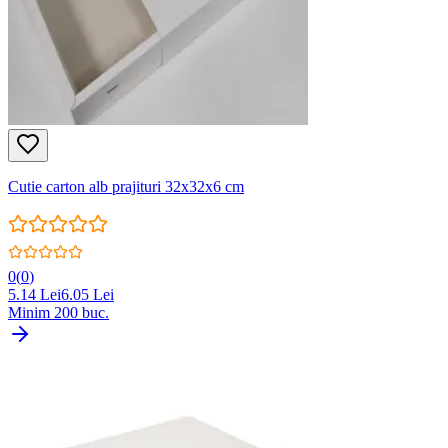
Cutie carton alb prajituri 32x32x6 cm
0
(
0
)
5.14
Lei
6.05
Lei
Minim
200
buc.