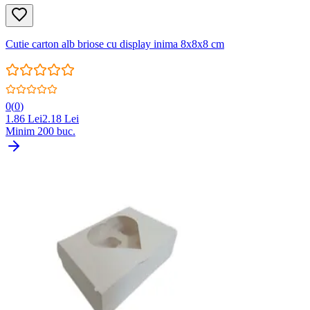
Cutie carton alb briose cu display inima 8x8x8 cm
0
(
0
)
1.86
Lei
2.18
Lei
Minim
200
buc.