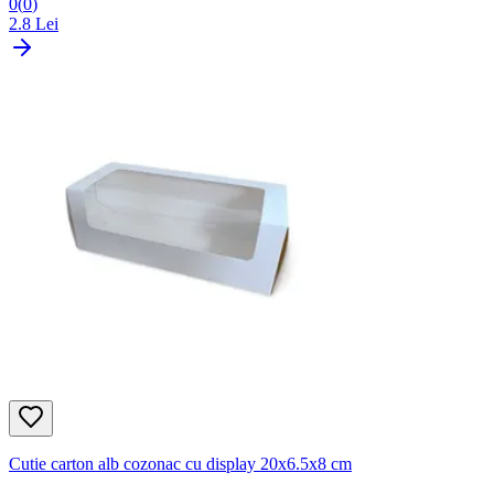
0
(
0
)
2.8
Lei
Cutie carton alb cozonac cu display 20x6.5x8 cm