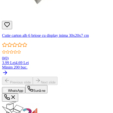
Cutie carton alb 6 briose cu display inima 30x20x7 cm
0
(
0
)
3.99
Lei
4.69
Lei
Minim
200
buc.
Previous slide
Next slide
WhatsApp
Sună-ne