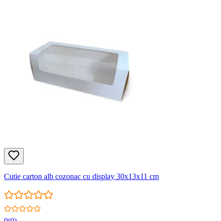
Cutie carton alb cozonac cu display 30x13x11 cm
0
(
0
)