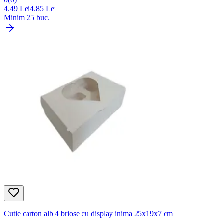
4.49
Lei
4.85
Lei
Minim
25
buc.
Cutie carton alb 4 briose cu display inima 25x19x7 cm