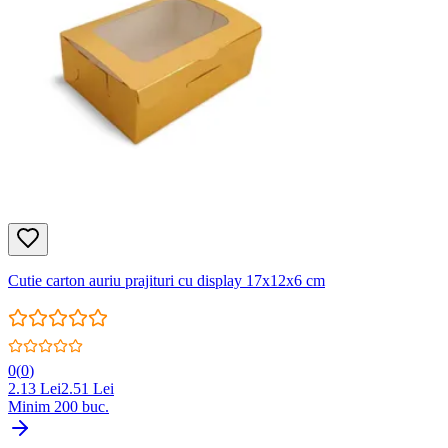
Cutie carton auriu prajituri cu display 17x12x6 cm
0
(
0
)
2.13
Lei
2.51
Lei
Minim
200
buc.