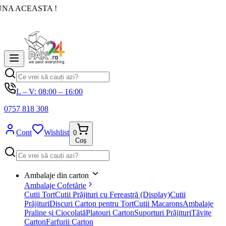
UNA ACEASTA !
L – V: 08:00 – 16:00
0757 818 308
Cont
Wishlist
0
Coș
Ambalaje din carton
Ambalaje Cofetărie
Cutii Tort
Cutii Prăjituri cu Fereastră (Display)
Cutii
Prăjituri
Discuri Carton pentru Tort
Cutii Macarons
Ambalaje
Praline și Ciocolată
Platouri Carton
Suporturi Prăjituri
Tăvițe
Carton
Farfurii Carton