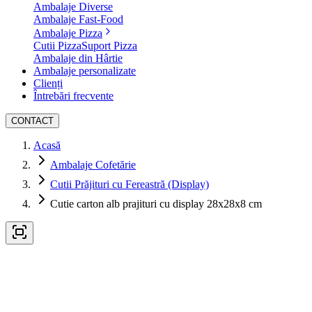
Ambalaje Diverse
Ambalaje Fast-Food
Ambalaje Pizza
Cutii Pizza
Suport Pizza
Ambalaje din Hârtie
Ambalaje personalizate
Clienți
Întrebări frecvente
CONTACT
Acasă
Ambalaje Cofetărie
Cutii Prăjituri cu Fereastră (Display)
Cutie carton alb prajituri cu display 28x28x8 cm