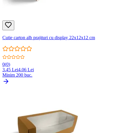
Cutie carton alb prajituri cu display 22x12x12 cm
0
(
0
)
3.45
Lei
4.06
Lei
Minim
200
buc.