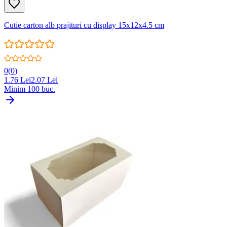
Cutie carton alb prajituri cu display 15x12x4.5 cm
0
(
0
)
1.76
Lei
2.07
Lei
Minim
100
buc.