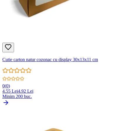
Cutie carton natur cozonac cu display 30x13x11 cm
0
(
0
)
4.55
Lei
4.92
Lei
Minim
200
buc.