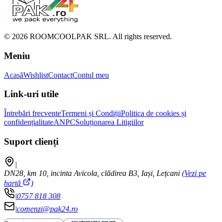
©
2026
ROOMCOOLPAK SRL. All rights reserved.
Meniu
Acasă
Wishlist
Contact
Contul meu
Link-uri utile
Întrebări frecvente
Termeni și Condiții
Politica de cookies și
confidențialitate
ANPC
Soluționarea Litigiilor
Suport clienți
|
DN28, km 10, incinta Avicola, clădirea B3, Iași, Lețcani
(Vezi pe
hartă
)
|
0757 818 308
|
comenzi@pak24.ro