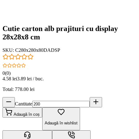
Cutie carton alb prajituri cu display
28x28x8 cm
SKU:
C280x280x80DADSP
0
(
0
)
4.58
lei
3.89
lei / buc.
Total:
778.00
lei
Cantitate
Adaugă în coș
Adaugă în wishlist