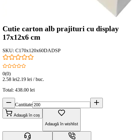
Cutie carton alb prajituri cu display
17x12x6 cm
SKU:
C170x120x60DADSP
0
(
0
)
2.58
lei
2.19
lei / buc.
Total:
438.00
lei
Cantitate
Adaugă în coș
Adaugă în wishlist