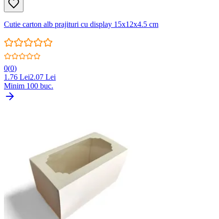
Cutie carton alb prajituri cu display 15x12x4.5 cm
0
(
0
)
1.76
Lei
2.07
Lei
Minim
100
buc.