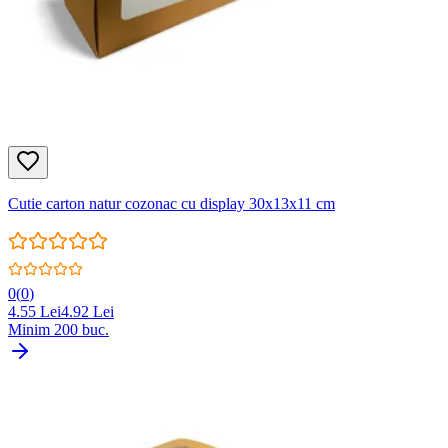
Cutie carton natur cozonac cu display 30x13x11 cm
0
(
0
)
4.55
Lei
4.92
Lei
Minim
200
buc.