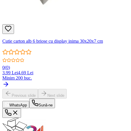
Cutie carton alb 6 briose cu display inima 30x20x7 cm
0
(
0
)
3.99
Lei
4.69
Lei
Minim
200
buc.
Previous slide
Next slide
WhatsApp
Sună-ne