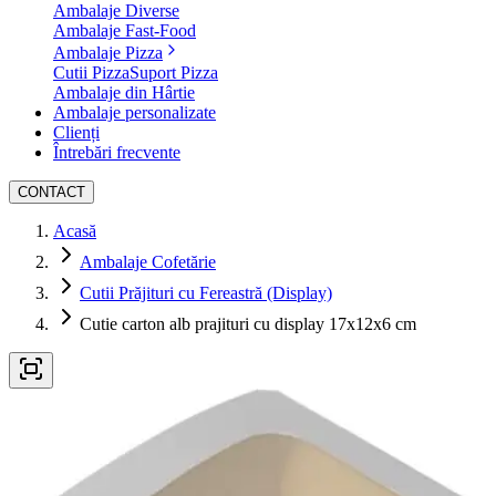
Ambalaje Diverse
Ambalaje Fast-Food
Ambalaje Pizza
Cutii Pizza
Suport Pizza
Ambalaje din Hârtie
Ambalaje personalizate
Clienți
Întrebări frecvente
CONTACT
Acasă
Ambalaje Cofetărie
Cutii Prăjituri cu Fereastră (Display)
Cutie carton alb prajituri cu display 17x12x6 cm