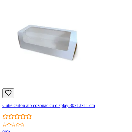
Cutie carton alb cozonac cu display 30x13x11 cm
0
(
0
)