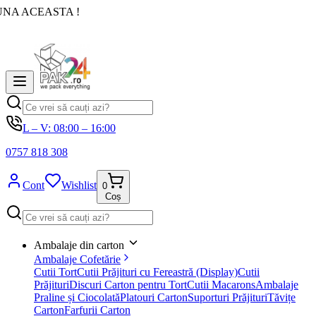
UNA ACEASTA !
L – V: 08:00 – 16:00
0757 818 308
Cont
Wishlist
0
Coș
Ambalaje din carton
Ambalaje Cofetărie
Cutii Tort
Cutii Prăjituri cu Fereastră (Display)
Cutii
Prăjituri
Discuri Carton pentru Tort
Cutii Macarons
Ambalaje
Praline și Ciocolată
Platouri Carton
Suporturi Prăjituri
Tăvițe
Carton
Farfurii Carton