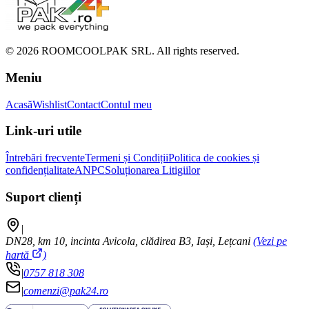
©
2026
ROOMCOOLPAK SRL. All rights reserved.
Meniu
Acasă
Wishlist
Contact
Contul meu
Link-uri utile
Întrebări frecvente
Termeni și Condiții
Politica de cookies și
confidențialitate
ANPC
Soluționarea Litigiilor
Suport clienți
|
DN28, km 10, incinta Avicola, clădirea B3, Iași, Lețcani
(Vezi pe
hartă
)
|
0757 818 308
|
comenzi@pak24.ro