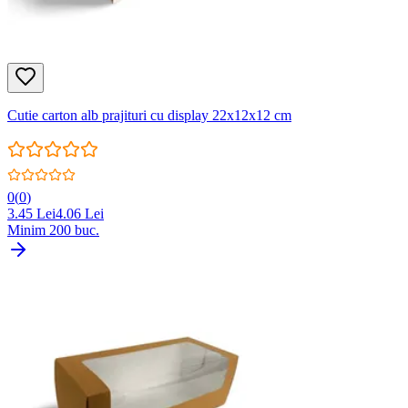
Cutie carton alb prajituri cu display 22x12x12 cm
0
(
0
)
3.45
Lei
4.06
Lei
Minim
200
buc.