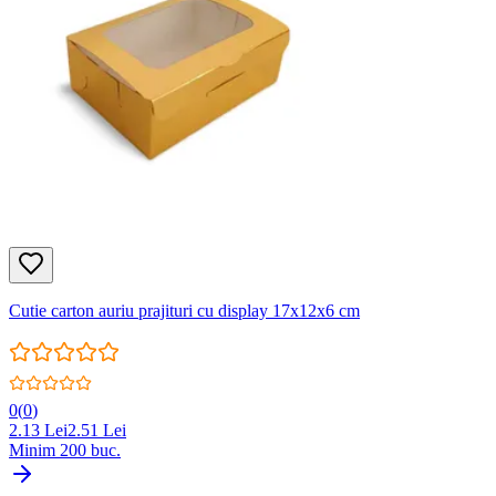
Cutie carton auriu prajituri cu display 17x12x6 cm
0
(
0
)
2.13
Lei
2.51
Lei
Minim
200
buc.