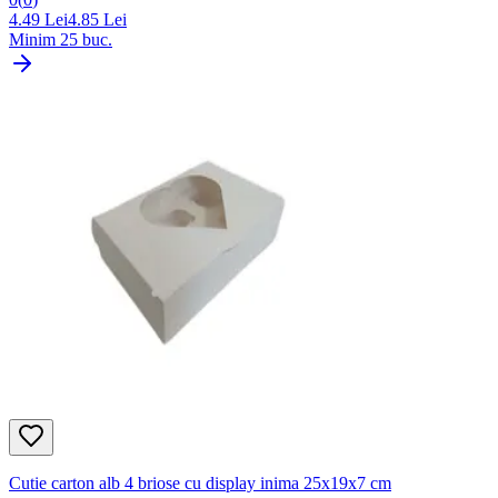
4.49
Lei
4.85
Lei
Minim
25
buc.
Cutie carton alb 4 briose cu display inima 25x19x7 cm