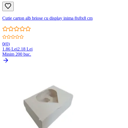
Cutie carton alb briose cu display inima 8x8x8 cm
0
(
0
)
1.86
Lei
2.18
Lei
Minim
200
buc.