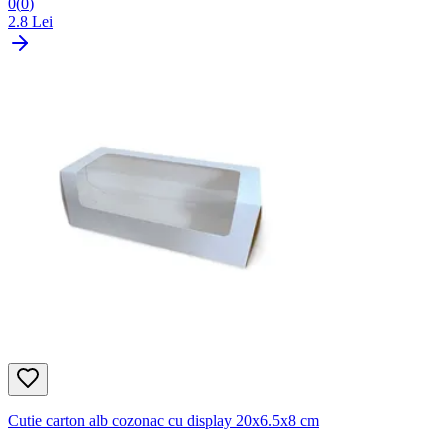
0
(
0
)
2.8
Lei
Cutie carton alb cozonac cu display 20x6.5x8 cm