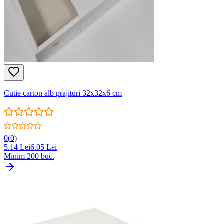
Cutie carton alb prajituri 32x32x6 cm
0
(
0
)
5.14
Lei
6.05
Lei
Minim
200
buc.