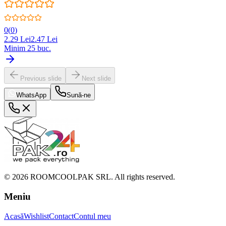
0
(
0
)
2.29
Lei
2.47
Lei
Minim
25
buc.
Previous slide
Next slide
WhatsApp
Sună-ne
©
2026
ROOMCOOLPAK SRL. All rights reserved.
Meniu
Acasă
Wishlist
Contact
Contul meu