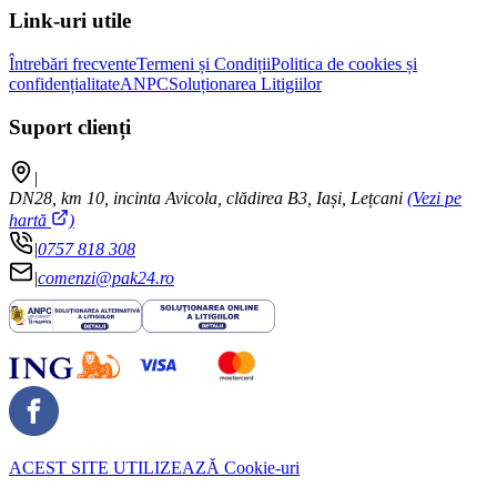
Link-uri utile
Întrebări frecvente
Termeni și Condiții
Politica de cookies și
confidențialitate
ANPC
Soluționarea Litigiilor
Suport clienți
|
DN28, km 10, incinta Avicola, clădirea B3, Iași, Lețcani
(Vezi pe
hartă
)
|
0757 818 308
|
comenzi@pak24.ro
ACEST SITE UTILIZEAZĂ
Cookie-uri