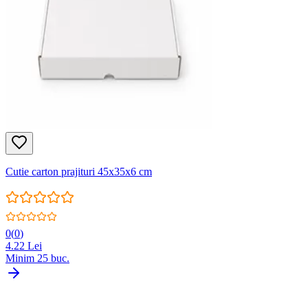
Cutie carton prajituri 45x35x6 cm
0
(
0
)
4.22
Lei
Minim
25
buc.