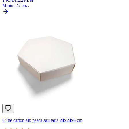
1.95
Lei
2.29
Lei
Minim
25
buc.
Cutie carton alb pasca sau tarta 24x24x6 cm