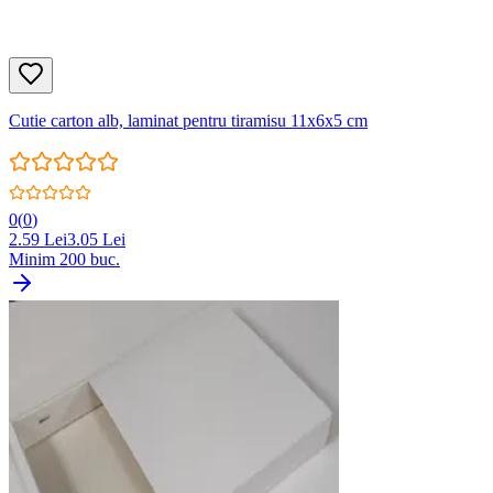
Cutie carton alb, laminat pentru tiramisu 11x6x5 cm
0
(
0
)
2.59
Lei
3.05
Lei
Minim
200
buc.