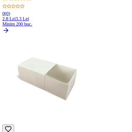
0
(
0
)
2.8
Lei
3.3
Lei
Minim
200
buc.