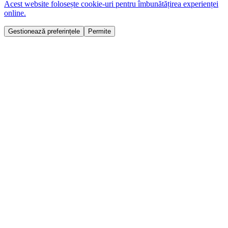
Acest website folosește cookie-uri pentru îmbunătățirea experienței
online.
Gestionează preferințele
Permite