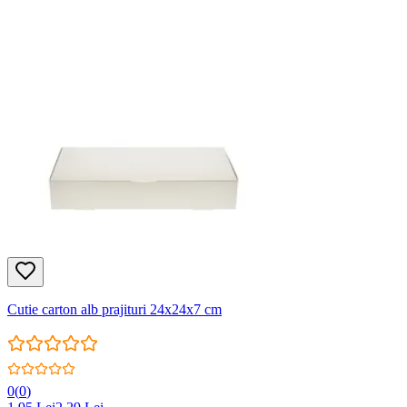
Cutie carton alb prajituri 24x24x7 cm
0
(
0
)