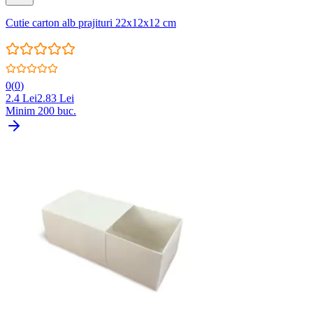
Cutie carton alb prajituri 22x12x12 cm
0
(
0
)
2.4
Lei
2.83
Lei
Minim
200
buc.