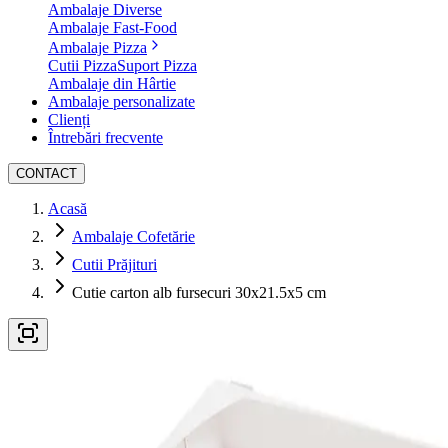
Ambalaje Diverse
Ambalaje Fast-Food
Ambalaje Pizza
Cutii Pizza
Suport Pizza
Ambalaje din Hârtie
Ambalaje personalizate
Clienți
Întrebări frecvente
CONTACT
Acasă
Ambalaje Cofetărie
Cutii Prăjituri
Cutie carton alb fursecuri 30x21.5x5 cm