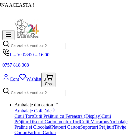
UNA ACEASTA !
L – V: 08:00 – 16:00
0757 818 308
Cont
Wishlist
0
Coș
Ambalaje din carton
Ambalaje Cofetărie
Cutii Tort
Cutii Prăjituri cu Fereastră (Display)
Cutii
Prăjituri
Discuri Carton pentru Tort
Cutii Macarons
Ambalaje
Praline și Ciocolată
Platouri Carton
Suporturi Prăjituri
Tăvițe
Carton
Farfurii Carton