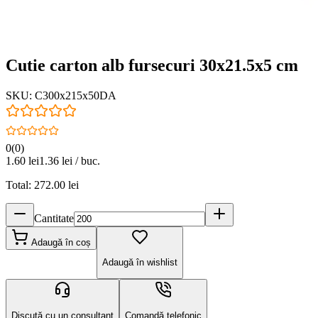
Cutie carton alb fursecuri 30x21.5x5 cm
SKU:
C300x215x50DA
0
(
0
)
1.60
lei
1.36
lei / buc.
Total:
272.00
lei
Cantitate
Adaugă în coș
Adaugă în wishlist
Discută cu un consultant
Comandă telefonic