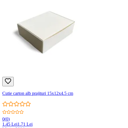
Cutie carton alb prajituri 15x12x4.5 cm
0
(
0
)
1.45
Lei
1.71
Lei