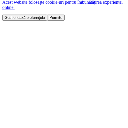
Acest website folosește cookie-uri pentru îmbunătățirea experienței
online.
Gestionează preferințele
Permite