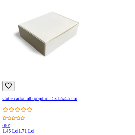
Cutie carton alb prajituri 15x12x4.5 cm
0
(
0
)
1.45
Lei
1.71
Lei