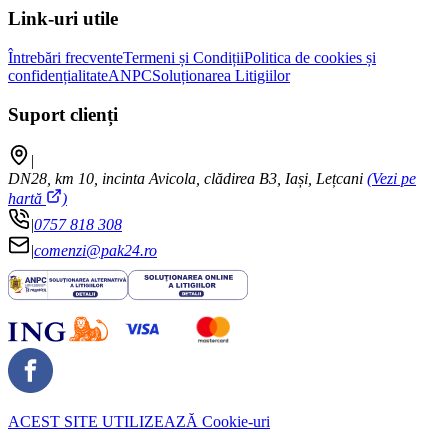
Link-uri utile
Întrebări frecvente
Termeni și Condiții
Politica de cookies și
confidențialitate
ANPC
Soluționarea Litigiilor
Suport clienți
|
DN28, km 10, incinta Avicola, clădirea B3, Iași, Lețcani
(Vezi pe
hartă
)
|
0757 818 308
|
comenzi@pak24.ro
ACEST SITE UTILIZEAZĂ
Cookie-uri