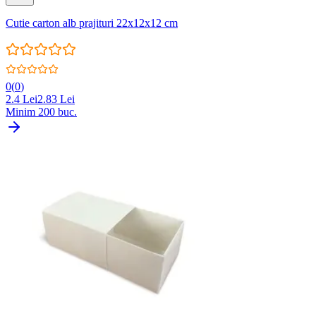
Cutie carton alb prajituri 22x12x12 cm
0
(
0
)
2.4
Lei
2.83
Lei
Minim
200
buc.