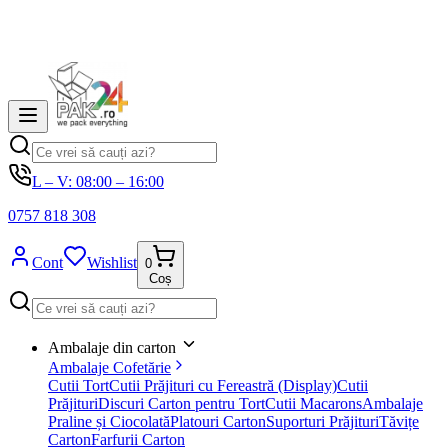
L – V: 08:00 – 16:00
0757 818 308
Cont
Wishlist
0
Coș
Ambalaje din carton
Ambalaje Cofetărie
Cutii Tort
Cutii Prăjituri cu Fereastră (Display)
Cutii
Prăjituri
Discuri Carton pentru Tort
Cutii Macarons
Ambalaje
Praline și Ciocolată
Platouri Carton
Suporturi Prăjituri
Tăvițe
Carton
Farfurii Carton