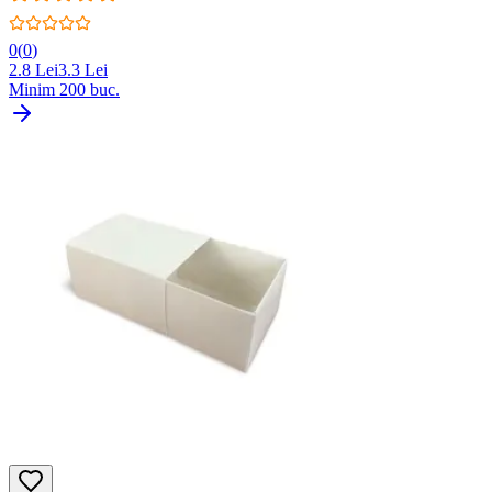
0
(
0
)
2.8
Lei
3.3
Lei
Minim
200
buc.