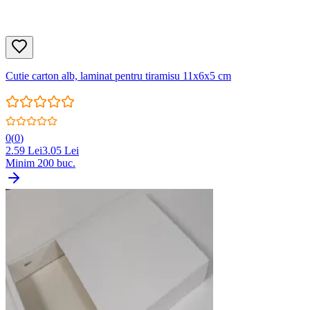
Cutie carton alb, laminat pentru tiramisu 11x6x5 cm
0
(
0
)
2.59
Lei
3.05
Lei
Minim
200
buc.