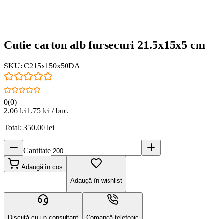
Cutie carton alb fursecuri 21.5x15x5 cm
SKU:
C215x150x50DA
0
(
0
)
2.06
lei
1.75
lei / buc.
Total:
350.00
lei
Cantitate
Adaugă în coș
Adaugă în wishlist
Discută cu un consultant
Comandă telefonic