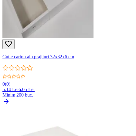
Cutie carton alb prajituri 32x32x6 cm
0
(
0
)
5.14
Lei
6.05
Lei
Minim
200
buc.