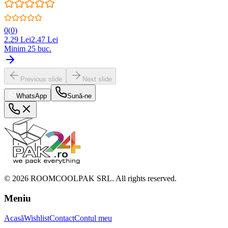
0
(
0
)
2.29
Lei
2.47
Lei
Minim
25
buc.
Previous slide
Next slide
WhatsApp
Sună-ne
©
2026
ROOMCOOLPAK SRL. All rights reserved.
Meniu
Acasă
Wishlist
Contact
Contul meu