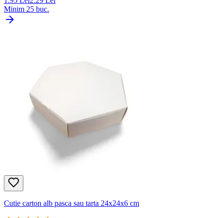
1.95
Lei
2.29
Lei
Minim
25
buc.
Cutie carton alb pasca sau tarta 24x24x6 cm