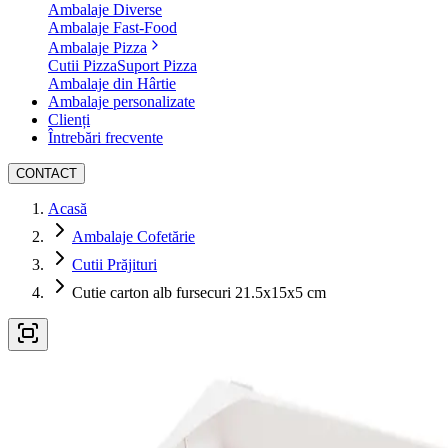
Ambalaje Diverse
Ambalaje Fast-Food
Ambalaje Pizza
Cutii Pizza
Suport Pizza
Ambalaje din Hârtie
Ambalaje personalizate
Clienți
Întrebări frecvente
CONTACT
Acasă
Ambalaje Cofetărie
Cutii Prăjituri
Cutie carton alb fursecuri 21.5x15x5 cm