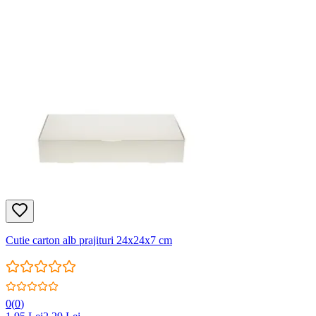
Cutie carton alb prajituri 24x24x7 cm
0
(
0
)