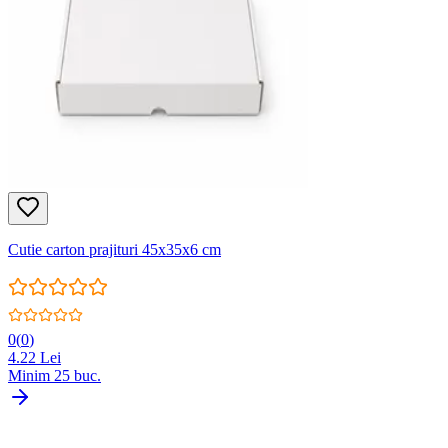
Cutie carton prajituri 45x35x6 cm
0
(
0
)
4.22
Lei
Minim
25
buc.