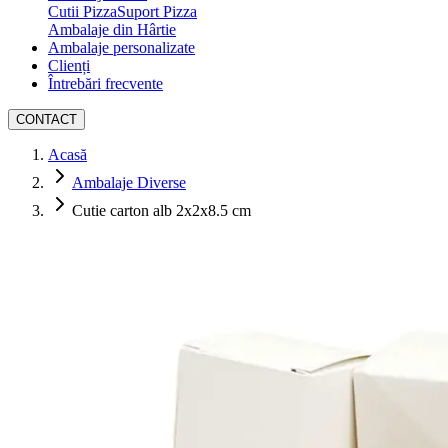
Cutii Pizza
Suport Pizza
Ambalaje din Hârtie
Ambalaje personalizate
Clienți
Întrebări frecvente
CONTACT
Acasă
Ambalaje Diverse
Cutie carton alb 2x2x8.5 cm