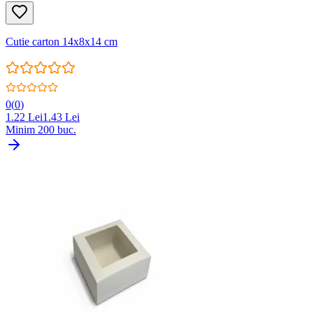
Cutie carton 14x8x14 cm
0
(
0
)
1.22
Lei
1.43
Lei
Minim
200
buc.