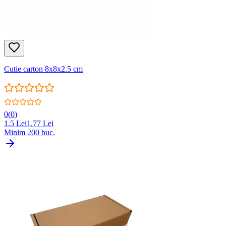
Cutie carton 8x8x2.5 cm
0
(
0
)
1.5
Lei
1.77
Lei
Minim
200
buc.