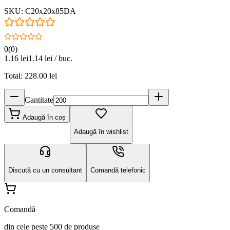
SKU:
C20x20x85DA
0
(
0
)
1.16
lei
1.14
lei / buc.
Total:
228.00
lei
Cantitate
Adaugă în coș
Adaugă în wishlist
Discută cu un consultant
Comandă telefonic
Comandă
din cele peste 500 de produse