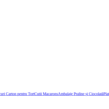
uri Carton pentru Tort
Cutii Macarons
Ambalaje Praline și Ciocolată
Pla