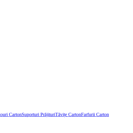
touri Carton
Suporturi Prăjituri
Tăvițe Carton
Farfurii Carton