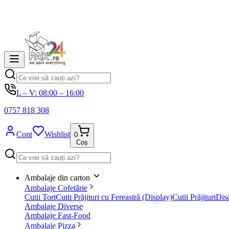
L – V: 08:00 – 16:00
0757 818 308
Cont
Wishlist
0
Coș
Ambalaje din carton
Ambalaje Cofetărie
Cutii Tort
Cutii Prăjituri cu Fereastră (Display)
Cutii Prăjituri
Disc
Ambalaje Diverse
Ambalaje Fast-Food
Ambalaje Pizza