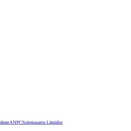
litate
ANPC
Soluționarea Litigiilor