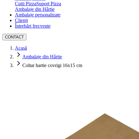
Cutii Pizza
Suport Pizza
Ambalaje din Hârtie
Ambalaje personalizate
Clienți
Întrebări frecvente
CONTACT
Acasă
Ambalaje din Hârtie
Coltar hartie covrigi 16x15 cm