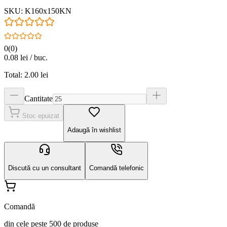
SKU:
K160x150KN
0
(
0
)
0.08
lei / buc.
Total:
2.00
lei
Cantitate
Stoc epuizat
Adaugă în wishlist
Discută cu un consultant
Comandă telefonic
Comandă
din cele peste 500 de produse