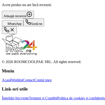
Acest produs nu are încă recenzii.
Adaugă recenzie
WhatsApp
Sună-ne
©
2026
ROOMCOOLPAK SRL. All rights reserved.
Meniu
Acasă
Wishlist
Contact
Contul meu
Link-uri utile
Întrebări frecvente
Termeni și Condiții
Politica de cookies și confidenția