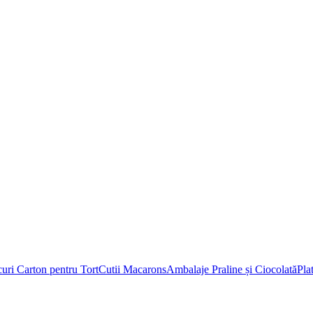
uri Carton pentru Tort
Cutii Macarons
Ambalaje Praline și Ciocolată
Pla