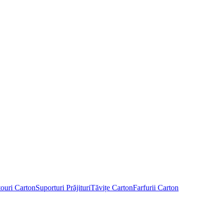
touri Carton
Suporturi Prăjituri
Tăvițe Carton
Farfurii Carton