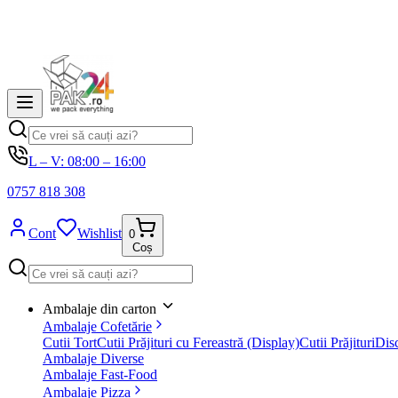
L – V: 08:00 – 16:00
0757 818 308
Cont
Wishlist
0
Coș
Ambalaje din carton
Ambalaje Cofetărie
Cutii Tort
Cutii Prăjituri cu Fereastră (Display)
Cutii Prăjituri
Disc
Ambalaje Diverse
Ambalaje Fast-Food
Ambalaje Pizza